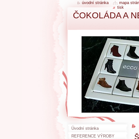
úvodní stránka
mapa strá
tisk
ČOKOLÁDA A N
Úvodní stránka
Š
REFERENCE VÝROBY