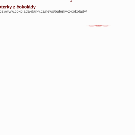
terky z čokolády
tps://www.cokolada-darky.cz/news/baterky-z-cokolady/