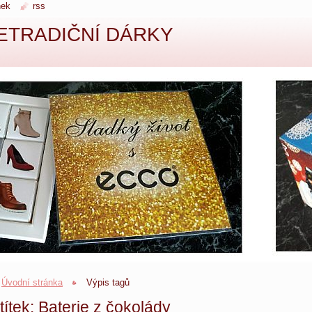
nek
rss
ETRADIČNÍ DÁRKY
Úvodní stránka
Výpis tagů
títek: Baterie z čokolády