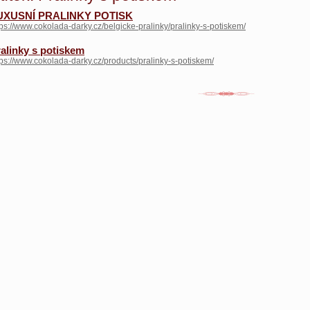
UXUSNÍ PRALINKY POTISK
tps://www.cokolada-darky.cz/belgicke-pralinky/pralinky-s-potiskem/
alinky s potiskem
tps://www.cokolada-darky.cz/products/pralinky-s-potiskem/