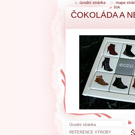
úvodní stránka
mapa strá
tisk
ČOKOLÁDA A N
Úvodní stránka
Š
REFERENCE VÝROBY