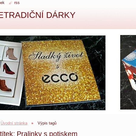
nek
rss
ETRADIČNÍ DÁRKY
Úvodní stránka
Výpis tagů
títek: Pralinky s potiskem