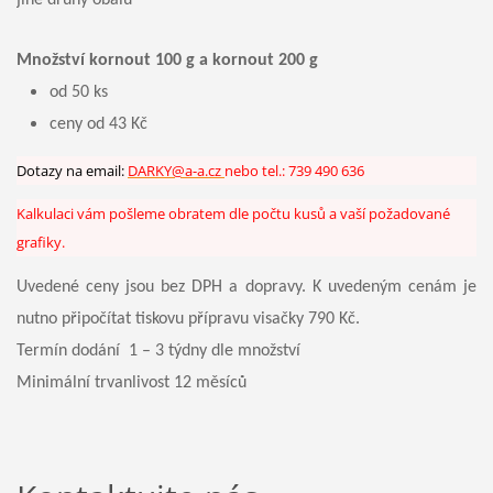
jiné druhy obalů
Množství kornout 100 g a kornout 200 g
od 50 ks
ceny od 43 Kč
Dotazy na email:
DARKY@a-a.cz
nebo tel.: 739 490 636
Kalkulaci vám pošleme obratem dle počtu kusů a vaší požadované
grafiky.
Uvedené ceny jsou bez DPH a dopravy. K uvedeným cenám je
nutno připočítat tiskovu přípravu visačky 790 Kč.
Termín dodání 1 – 3 týdny dle množství
Minimální trvanlivost 12 měsíců